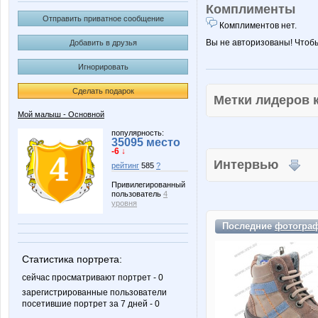
Комплименты
Отправить приватное сообщение
Комплиментов нет.
Вы не авторизованы! Чтоб
Добавить в друзья
Игнорировать
Сделать подарок
Метки лидеров
Мой малыш - Основной
популярность:
35095 место
-6 ↓
Интервью
рейтинг
585
?
Привилегированный
пользователь
4
уровня
Последние
фотогра
Статистика портрета:
сейчас просматривают портрет - 0
зарегистрированные пользователи
посетившие портрет за 7 дней - 0